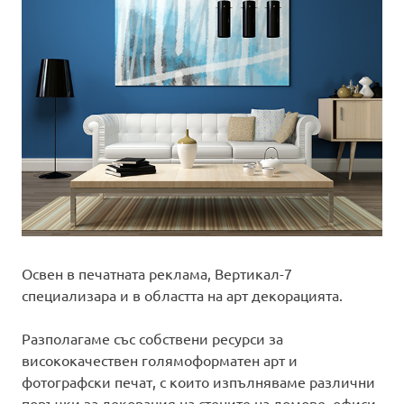
Освен в печатната реклама, Вертикал-7
специализара и в областта на арт декорацията.
Разполагаме със собствени ресурси за
висококачествен голямоформатен арт и
фотографски печат, с които изпълняваме различни
поръчки за декорация на стените на домове, офиси,