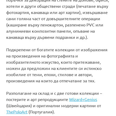
хотели и други обществени сгради (печатаме върху
фотохартия, канаваца или арт хартии), извършваме
сами голяма част от довършителните операции
(каширане върху пенокартон, разпенено PVC или
алуминиеви композитни панели, опъване на
канаваца върху дървени подрамки и др.).
Подкрепени от богатите колекции от изображения
на произведения на фотографията и
изобразителното изкуство, които притежаваме,
можем да предложим на клиентите си истинско
изобилие от теми, епохи, стилове и автори,
произведения на които да отпечатаме за тях.
Разполагаме на склад и с две готови колекции –
постерите и арт репродукциите
Wizard+Genius
(Швейцария) и оригинални модерни картини от
ThePoloArt
(Португалия).