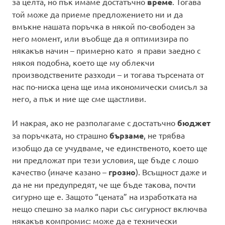
за целта, но пък имаме достатъчно
време
. Тогава
той може да приеме предложението ни и да
вмъкне нашата поръчка в някой по-свободен за
него момент, или въобще да я оптимизира по
някакъв начин – примерно като я прави заедно с
някоя подобна, което ще му облекчи
производствените разходи – и тогава търсената от
нас по-ниска цена ще има икономически смисъл за
него, а пък и ние ще сме щастливи.
И накрая, ако не разполагаме с достатъчно
бюджет
за поръчката, но страшно
бързаме
, не трябва
изобщо да се учудваме, че единственото, което ще
ни предложат при тези условия, ще бъде с лошо
качество (иначе казано –
грозно
). Всъщност даже и
да не ни предупредят, че ще бъде такова, почти
сигурно ще е. Защото “цената” на изработката на
нещо спешно за малко пари със сигурност включва
някакъв компромис: може да е технически