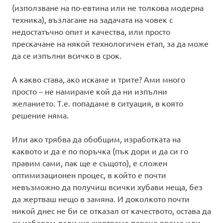
(използване на по-евтина или не толкова модерна
техника), възлагане на задачата на човек с
недостатъчно опит и качества, или просто
прескачане на някой технологичен етап, за да може
да се изпълни всичко в срок.
А какво става, ако искаме и трите? Ами много
просто – не намираме кой да ни изпълни
желанието. Т.е. попадаме в ситуация, в която
решение няма.
Или ако трябва да обобщим, изработката на
каквото и да е по поръчка (пък дори и да си го
правим сами, пак ще е същото), е сложен
оптимизационен процес, в който е почти
невъзможно да получиш всички хубави неща, без
да жертваш нещо в замяна. И доколкото почти
никой днес не би се отказал от качеството, остава да
си изберем дали ще жертваме повече време или