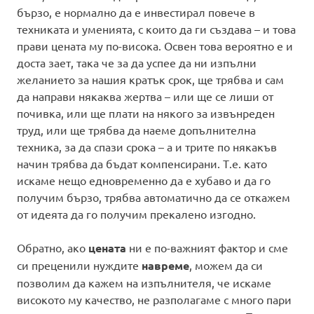
бързо, е нормално да е инвестирал повече в
техниката и уменията, с които да ги създава – и това
прави цената му по-висока. Освен това вероятно е и
доста зает, така че за да успее да ни изпълни
желанието за нашия кратък срок, ще трябва и сам
да направи някаква жертва – или ще се лиши от
почивка, или ще плати на някого за извънреден
труд, или ще трябва да наеме допълнителна
техника, за да спази срока – а и трите по някакъв
начин трябва да бъдат компенсирани. Т.е. като
искаме нещо едновременно да е хубаво и да го
получим бързо, трябва автоматично да се откажем
от идеята да го получим прекалено изгодно.
Обратно, ако
цената
ни е по-важният фактор и сме
си преценили нуждите
навреме
, можем да си
позволим да кажем на изпълнителя, че искаме
високото му качество, не разполагаме с много пари