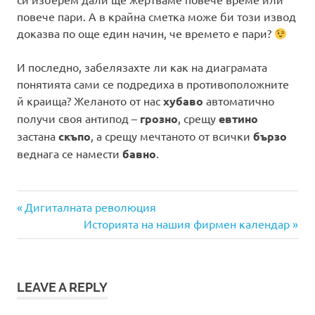
повече пари. А в крайна сметка може би този извод
доказва по още един начин, че времето е пари?
И последно, забелязахте ли как на диаграмата
понятията сами се подредиха в противоположните
й краища? Желаното от нас
хубаво
автоматично
получи своя антипод –
грозно
, срещу
евтино
застана
скъпо
, а срещу мечтаното от всички
бързо
веднага се намести
бавно
.
Previous
Post
Дигиталната революция
Post:
Next
Историята на нашия фирмен календар
navigation
Post:
LEAVE A REPLY