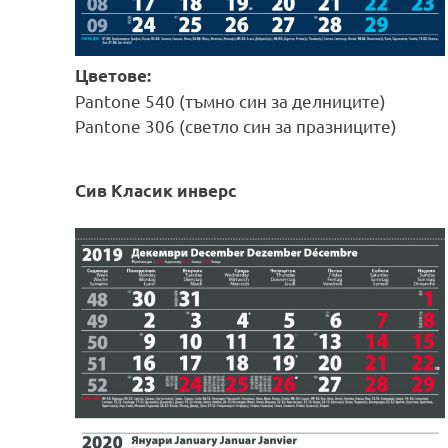
Цветове:
Pantone 540 (тъмно син за делниците)
Pantone 306 (светло син за празниците)
Сив Класик инверс