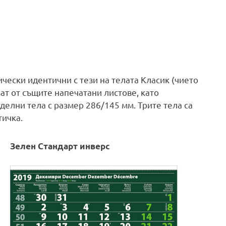
ически идентични с тези на телата Класик (чието
зат от същите напечатани листове, като
делни тела с размер 286/145 мм. Трите тела са
тичка.
Зелен Стандарт инверс