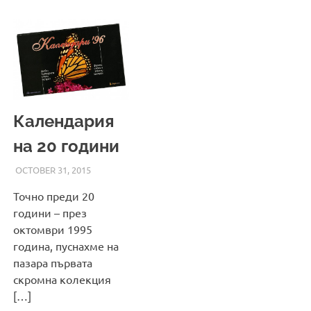
Календария
на 20 години
OCTOBER 31, 2015
ADMIN
Точно преди 20
години – през
октомври 1995
година, пуснахме на
пазара първата
скромна колекция
[…]