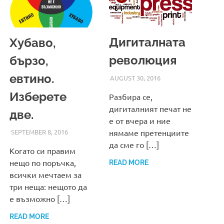
Дигиталната
Хубаво,
революция
бързо,
евтино.
AUGUST 30, 2016
ADMIN
Изберете
Разбира се,
дигиталният печат не
две.
е от вчера и ние
нямаме претенциите
SEPTEMBER 8, 2016
ADMIN
да сме го […]
Когато си правим
нещо по поръчка,
READ MORE
всички мечтаем за
три неща: нещото да
е възможно […]
READ MORE