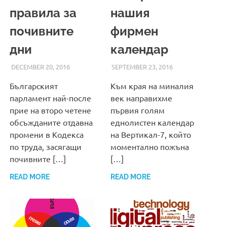
правила за
нашия
почивните
фирмен
дни
календар
DECEMBER 20, 2016
ADMIN
SEPTEMBER 23, 2016
ADMIN
Българският
Към края на миналия
парламент най-после
век направихме
прие на второ четене
първия голям
обсъжданите отдавна
еднолистен календар
промени в Кодекса
на Вертикал-7, който
по труда, засягащи
моментално пожъна
почивните […]
[…]
READ MORE
READ MORE