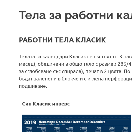
Тела за работни к
РАБОТНИ ТЕЛА КЛАСИК
Телата за календари Класик се състоят от 3 р
месец), обединени в общо тяло с размер 286/4
за сглобяване със спирала), печат в 2 цвята. 
бъдат залепени в блокче и с иглена перфорация
подшиване.
Син Класик инверс