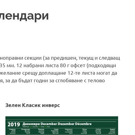
алендари
авноправни секции (за предишен, текущ и следващ
35 мм. 12 набрани листа 80 г офсет (подходящи
По желание срещу доплащане 12-те листа могат да
, за да бъдат годни за сглобяване с телово
Зелен Класик инверс