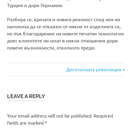
Турция и дори Германия.
Разбира се, кризата и новата реалност след нея ни
наложиха да се откажем от някои от изделията си,
но пък благодарение на новите печатни технологии
днес клиентите ни имат в някои отношения дори
повече възможности, отколкото преди.
Next
Post
Дигиталната революция
Post:
navigation
LEAVE A REPLY
Your email address will not be published.
Required
fields are marked
*