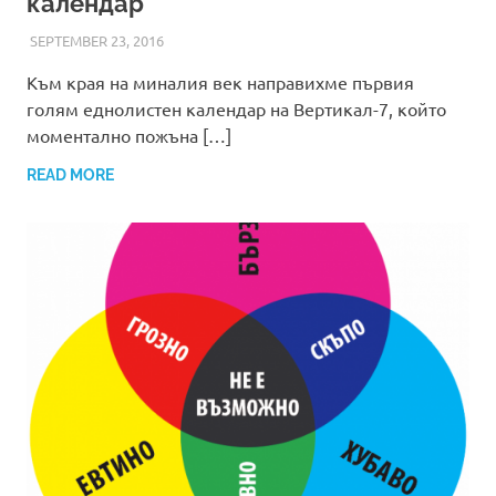
календар
SEPTEMBER 23, 2016
ADMIN
Към края на миналия век направихме първия
голям еднолистен календар на Вертикал-7, който
моментално пожъна […]
READ MORE