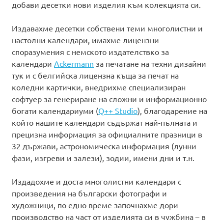
добави десетки нови изделия към колекцията си.
Издавахме десетки собствени теми многолистни и
настолни календари, имахме лицензни
споразумения с немското издателствко за
календари
Ackermann
за печатане на техни дизайни
тук и с белгийска лицензна къща за печат на
коледни картички, внедрихме специализиран
софтуер за генериране на сложни и информационно
богати календариуми (
Q++ Studio
), благодарение на
който нашите календари съдържат най-пълната и
прецизна информация за официалните празници в
32 държави, астрономическа информация (лунни
фази, изгреви и залези), зодии, имени дни и т.н.
Издадохме и доста многолистни календари с
произведения на български фотографи и
художници, по едно време започнахме дори
производство на част от изделията си в чужбина – в