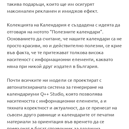
такива подаръци, които ще им осигурят
максимален рекламен и имиджов ефект.
Колекцията на Календария е създадена с идеята да
отговаря на мотото “Полезните календари”.
Основанието да считаме, че нашите календари са не
просто красиви, но и действително полезни, се крие
във факта, че те притежават толкова висока
наситеност с информационни елементи, каквато
няма при никой друг издател в България.
Почти всичките ни модели се проектират с
автоматизираната система за генериране на
календариуми Q++ Studio, която позволява
наситеността с информационни елементи, а и
тяхната коректност и актуалност, да се пренесат на
съвсем друго равнище и календарите от печатни
материали за ориентация във времето да се
превърнат в богат справочник за различна