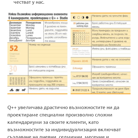
честват у нас.
Q++ увеличава драстично възможностите ни да
проектираме специални произволно сложни
календариуми за своите клиенти, като
възможностите за индивидуализация включват
създаване на дневни, седмични, месечни и