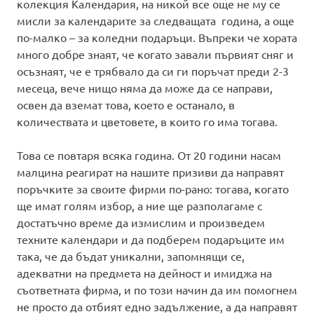
колекция Календария, на никой все още не му се
мисли за календарите за следващата година, а още
по-малко – за коледни подаръци. Въпреки че хората
много добре знаят, че когато завали първият сняг и
осъзнаят, че е трябвало да си ги поръчат преди 2-3
месеца, вече нищо няма да може да се направи,
освен да вземат това, което е останало, в
количествата и цветовете, в които го има тогава.
Това се повтаря всяка година. От 20 години насам
малцина реагират на нашите призиви да направят
поръчките за своите фирми по-рано: тогава, когато
ще имат голям избор, а ние ще разполагаме с
достатъчно време да измислим и произведем
техните календари и да подберем подаръците им
така, че да бъдат уникални, запомнящи се,
адекватни на предмета на дейност и имиджа на
съответната фирма, и по този начин да им помогнем
не просто да отбият едно задължение, а да направят