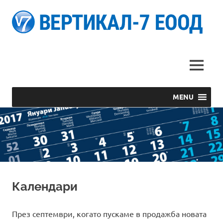
В
Светът
Е
на
печатната
MENU
реклама
MENU
Skip
to
content
Календари
През септември, когато пускаме в продажба новата