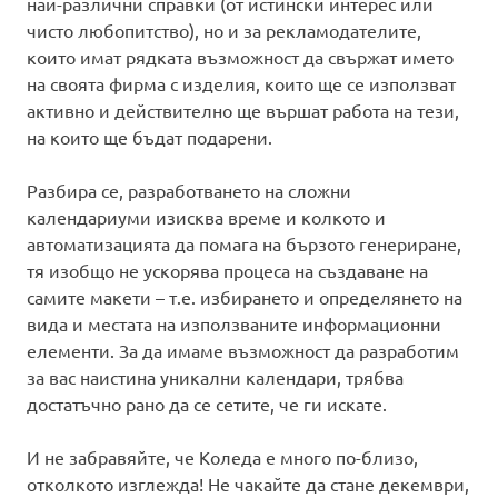
най-различни справки (от истински интерес или
чисто любопитство), но и за рекламодателите,
които имат рядката възможност да свържат името
на своята фирма с изделия, които ще се използват
активно и действително ще вършат работа на тези,
на които ще бъдат подарени.
Разбира се, разработването на сложни
календариуми изисква време и колкото и
автоматизацията да помага на бързото генериране,
тя изобщо не ускорява процеса на създаване на
самите макети – т.е. избирането и определянето на
вида и местата на използваните информационни
елементи. За да имаме възможност да разработим
за вас наистина уникални календари, трябва
достатъчно рано да се сетите, че ги искате.
И не забравяйте, че Коледа е много по-близо,
отколкото изглежда! Не чакайте да стане декември,