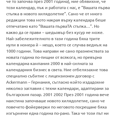
че то започва през 2001 година), ние обявихме, че
този календар, пък и работата с нас, е “Вашата първа
стъпка в новото хилядолетие”. Само че от много
редакции това мото накрая върху календара беше
отпечатано като “Вашата първаТА стъпка…”. Но
какво да се прави – шедьовър без кусур не може.
Най-забележителното в тази година бяха трите
нули в номера й – нещо, което се случва веднъж на
1000 години. Това направи не само празненствата за
новата година по-пищни от всякога, но превърна
календарна кампания 2000 в най-силната за
календарния бизнес в света. Ние отбелязахме това
специално събитие с лицензионен договор с
Ackermann – Германия, съгласно който издадохме
няколко заглавия с техни календари, адаптирани за
българския пазар. 2001 2002 През 2001 година вече
наистина започваше новото хилядолетие, само че
повечето фойерверки по неговото посрещане бяха
изгърмени една година по-рано. Така че този път ни