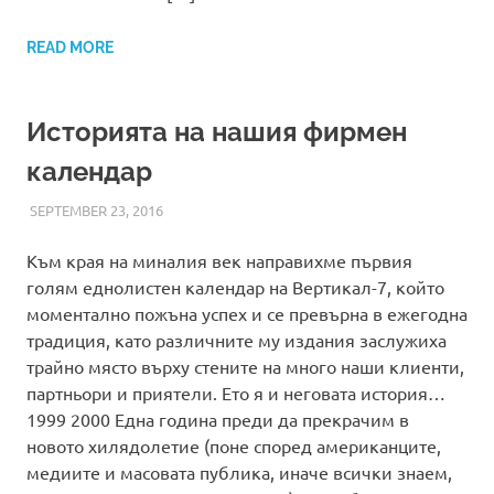
READ MORE
Историята на нашия фирмен
календар
SEPTEMBER 23, 2016
ADMIN
НОВИНИ
Към края на миналия век направихме първия
голям еднолистен календар на Вертикал-7, който
моментално пожъна успех и се превърна в ежегодна
традиция, като различните му издания заслужиха
трайно място върху стените на много наши клиенти,
партньори и приятели. Ето я и неговата история…
1999 2000 Една година преди да прекрачим в
новото хилядолетие (поне според американците,
медиите и масовата публика, иначе всички знаем,