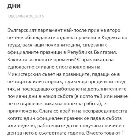
дни
DECEMBER 20, 2016
ADMIN
FRONTPAGE
,
НОВИНИ
Българският парламент най-после прие на второ
четене обсъжданите отдавна промени в Кодекса по
труда, засягащи почивните дни, свързани с
официалните празници в Република България.
Какви са основните промени? С практиката на
еднократно сливане с постановления на
Министерския съвет на празниците, падащи се в
четвъртък или вторник, с уикенда преди или след
тях, и последващо отработване на допълнителните
почивни дни в някоя събота (в която тъй или иначе
не се вършеше никаква полезна работа), е
приключено. Слага се край и на несправедливостта
когато един официален празник се пада в събота
или неделя, работещите да не получават почивен
ден за него в съответната година. Вместо това от 1