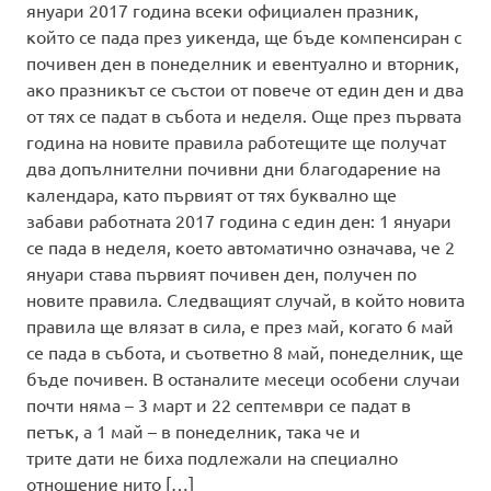
януари 2017 година всеки официален празник,
който се пада през уикенда, ще бъде компенсиран с
почивен ден в понеделник и евентуално и вторник,
ако празникът се състои от повече от един ден и два
от тях се падат в събота и неделя. Още през първата
година на новите правила работещите ще получат
два допълнителни почивни дни благодарение на
календара, като първият от тях буквално ще
забави работната 2017 година с един ден: 1 януари
се пада в неделя, което автоматично означава, че 2
януари става първият почивен ден, получен по
новите правила. Следващият случай, в който новита
правила ще влязат в сила, е през май, когато 6 май
се пада в събота, и съответно 8 май, понеделник, ще
бъде почивен. В останалите месеци особени случаи
почти няма – 3 март и 22 септември се падат в
петък, а 1 май – в понеделник, така че и
трите дати не биха подлежали на специално
отношение нито […]