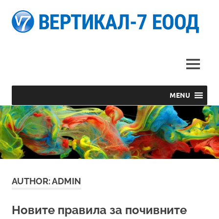
В
Светът
Е
на
печатната
MENU
реклама
MENU
Skip
to
content
AUTHOR:
ADMIN
Новите правила за почивните