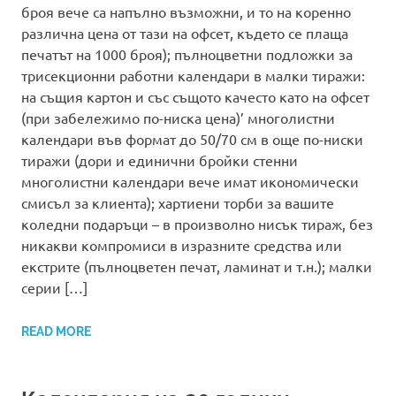
броя вече са напълно възможни, и то на коренно
различна цена от тази на офсет, където се плаща
печатът на 1000 броя); пълноцветни подложки за
трисекционни работни календари в малки тиражи:
на същия картон и със същото качесто като на офсет
(при забележимо по-ниска цена)’ многолистни
календари във формат до 50/70 см в още по-ниски
тиражи (дори и единични бройки стенни
многолистни календари вече имат икономически
смисъл за клиента); хартиени торби за вашите
коледни подаръци – в произволно нисък тираж, без
никакви компромиси в изразните средства или
екстрите (пълноцветен печат, ламинат и т.н.); малки
серии […]
READ MORE