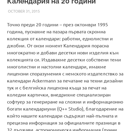
Календария на 20 години
OCTOBER 31, 2015
ADMIN
FRONTPAGE
,
НОВИНИ
Точно преди 20 години – през октомври 1995
година, пуснахме на пазара първата скромна
колекция от календари: работни, еднолистни и
джобни. От онзи момент Календария порасна
многократно и добави десетки нови изделия към
колекцията си. Издавахме десетки собствени теми
многолистни и настолни календари, имахме
лицензни споразумения с немското издателствко за
календари Ackermann за печатане на техни дизайни
тук и с белгийска лицензна къща за печат на
коледни картички, внедрихме специализиран
софтуер за генериране на сложни и информационно
богати календариуми (Q++ Studio), благодарение на
който нашите календари съдържат най-пълната и
прецизна информация за официалните празници в
32 държави, астрономическа информация (лунни