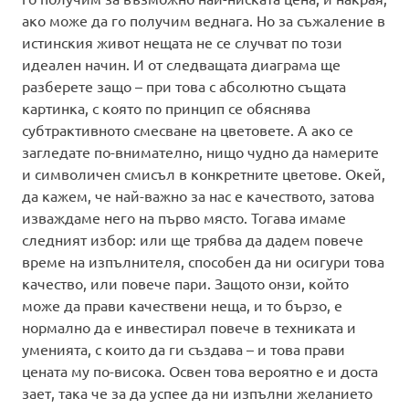
ако може да го получим веднага. Но за съжаление в
истинския живот нещата не се случват по този
идеален начин. И от следващата диаграма ще
разберете защо – при това с абсолютно същата
картинка, с която по принцип се обяснява
субтрактивното смесване на цветовете. А ако се
загледате по-внимателно, нищо чудно да намерите
и символичен смисъл в конкретните цветове. Окей,
да кажем, че най-важно за нас е качеството, затова
изваждаме него на първо място. Тогава имаме
следният избор: или ще трябва да дадем повече
време на изпълнителя, способен да ни осигури това
качество, или повече пари. Защото онзи, който
може да прави качествени неща, и то бързо, е
нормално да е инвестирал повече в техниката и
уменията, с които да ги създава – и това прави
цената му по-висока. Освен това вероятно е и доста
зает, така че за да успее да ни изпълни желанието