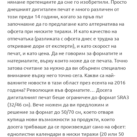
нямаме претенциите да сме го изобретили. Просто
днешният дигитален печат е много различен от
този преди 14 години, когато за пръв път
започнахме да го предлагаме като алтернатива на
офсета при ниските тиражи. И като качество на
отпечатъка (разликата с офсета днес е трудна за
откриване дори от експерти), и като скорост на
печат, и като цена. Да не говорим за форматите и
материалите, върху които може да се печата. Точно
затова считаме за нужно да ви обърнем специално
внимание върху него точно сега. Какви са най-
важните новости в тази област през есента на 2016
година? Революция във форматите… Досега
дигиталният печат беше ограничен до формат SRA3
(32/46 см). Вече можем да ви предложим и
решение за формат до 50/70 см, което отваря
купища нови възможности за продукти, които
досега трябваше да се произвеждат само на офсет:
еднолистни календари в ниски тиражи (20 или 50