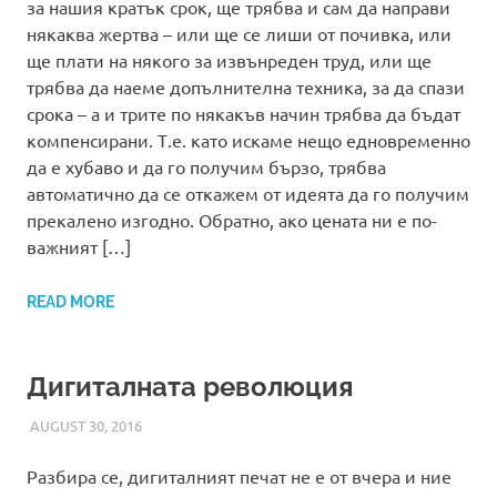
за нашия кратък срок, ще трябва и сам да направи
някаква жертва – или ще се лиши от почивка, или
ще плати на някого за извънреден труд, или ще
трябва да наеме допълнителна техника, за да спази
срока – а и трите по някакъв начин трябва да бъдат
компенсирани. Т.е. като искаме нещо едновременно
да е хубаво и да го получим бързо, трябва
автоматично да се откажем от идеята да го получим
прекалено изгодно. Обратно, ако цената ни е по-
важният […]
READ MORE
Дигиталната революция
AUGUST 30, 2016
ADMIN
FRONTPAGE
,
НОВИНИ
Разбира се, дигиталният печат не е от вчера и ние