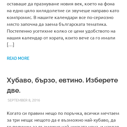
оставаше да празнуваме новия век, което на фона
на едно цяло хилядолетие си звучеше направо като
компромис. В нашите календари все по-сериозно
място започна да заема българската тематика.
Постепенно усетихме колко се цени удобството на
нашия календар от хората, които вече са го имали
[…]
READ MORE
Хубаво, бързо, евтино. Изберете
две.
SEPTEMBER 8, 2016
ADMIN
ПОЛЕЗНО
Когато си правим нещо по поръчка, всички мечтаем
за три неща: нещото да е възможно най-хубаво, да
го получим за възможно най-ниската цена, и накрая,