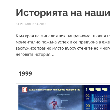
Историята на наш
SEPTEMBER 23, 2016
ADMIN
НОВИНИ
Към края на миналия век направихме първия г
моментално пожъна успех и се превърна в еже
заслужиха трайно място върху стените на мног
неговата история…
1999