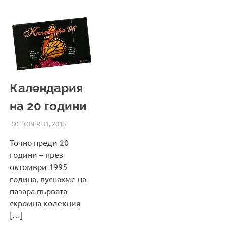
Календария
на 20 години
OCTOBER 31, 2015
ADMIN
Точно преди 20
години – през
октомври 1995
година, пуснахме на
пазара първата
скромна колекция
[…]