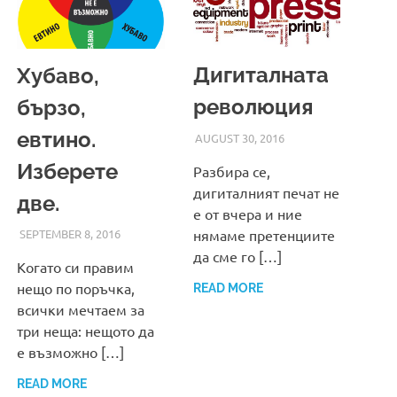
Дигиталната
Хубаво,
революция
бързо,
евтино.
AUGUST 30, 2016
ADMIN
Изберете
Разбира се,
дигиталният печат не
две.
е от вчера и ние
нямаме претенциите
SEPTEMBER 8, 2016
ADMIN
да сме го […]
Когато си правим
нещо по поръчка,
READ MORE
всички мечтаем за
три неща: нещото да
е възможно […]
READ MORE