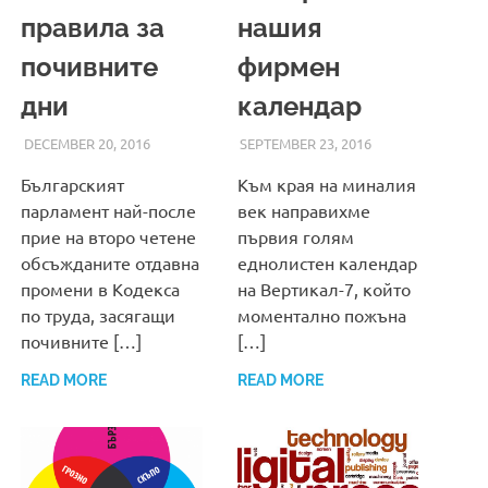
правила за
нашия
почивните
фирмен
дни
календар
DECEMBER 20, 2016
ADMIN
SEPTEMBER 23, 2016
ADMIN
Българският
Към края на миналия
парламент най-после
век направихме
прие на второ четене
първия голям
обсъжданите отдавна
еднолистен календар
промени в Кодекса
на Вертикал-7, който
по труда, засягащи
моментално пожъна
почивните […]
[…]
READ MORE
READ MORE