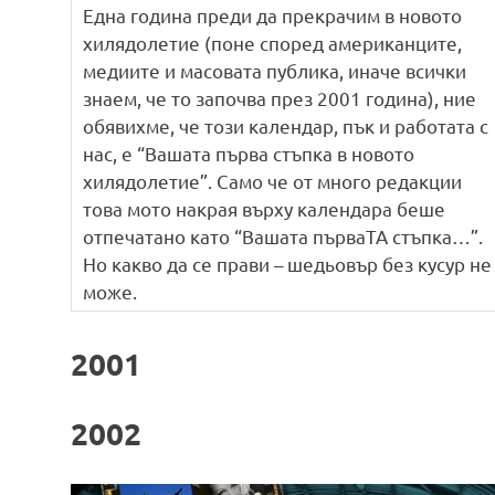
Една година преди да прекрачим в новото
хилядолетие (поне според американците,
медиите и масовата публика, иначе всички
знаем, че то започва през 2001 година), ние
обявихме, че този календар, пък и работата с
нас, е “Вашата първа стъпка в новото
хилядолетие”. Само че от много редакции
това мото накрая върху календара беше
отпечатано като “Вашата първаТА стъпка…”.
Но какво да се прави – шедьовър без кусур не
може.
2001
2002