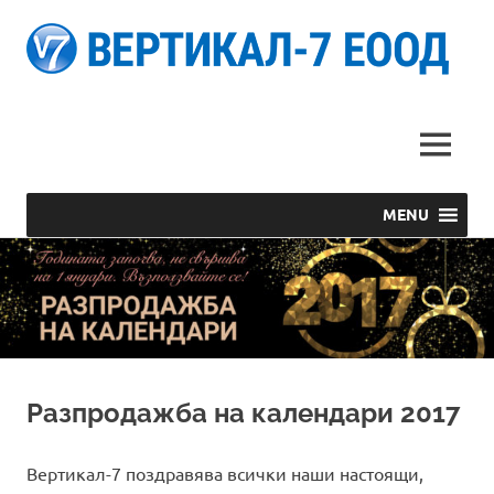
В
Светът
Е
на
печатната
MENU
реклама
MENU
Skip
to
content
Разпродажба на календари 2017
Вертикал-7 поздравява всички наши настоящи,