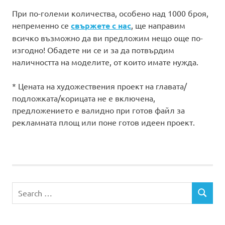
При по-големи количества, особено над 1000 броя,
непременно се
свържете с нас
, ще направим
всичко възможно да ви предложим нещо още по-
изгодно! Обадете ни се и за да потвърдим
наличността на моделите, от които имате нужда.
* Цената на художествения проект на главата/
подложката/корицата не е включена,
предложението е валидно при готов файл за
рекламната площ или поне готов идеен проект.
Search
SEARCH
for: