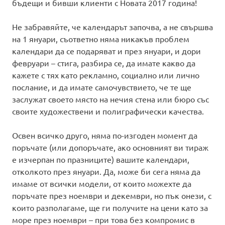
бъдещи и бивши клиенти с Новата 2017 година!
Не забравяйте, че календарът започва, а не свършва
на 1 януари, съответно няма никакъв проблем
календари да се подаряват и през януари, и дори
февруари – стига, разбира се, да имате какво да
кажете с тях като рекламно, социално или лично
послание, и да имате самочувствието, че те ще
заслужат своето място на нечия стена или бюро със
своите художествени и полиграфически качества.
Освен всичко друго, няма по-изгоден момент да
поръчате (или допоръчате, ако основният ви тираж
е изчерпан по празниците) вашите календари,
отколкото през януари. Да, може би сега няма да
имаме от всички модели, от които можехте да
поръчате през ноември и декември, но пък онези, с
които разполагаме, ще ги получите на цени като за
море през ноември – при това без компромис в